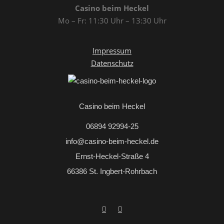
Casino beim Heckel
Mo – Fr: 11:30 Uhr – 13:30 Uhr
Impressum
Datenschutz
Casino beim Heckel
06894 92994-25
info@casino-beim-heckel.de
Ernst-Heckel-Straße 4
66386 St. Ingbert-Rohrbach