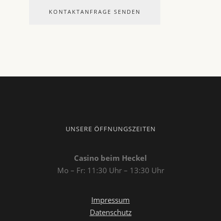
UNSERE ÖFFNUNGSZEITEN
Casino beim Heckel
Mo – Fr: 11:30 Uhr – 13:30 Uhr
Impressum
Datenschutz