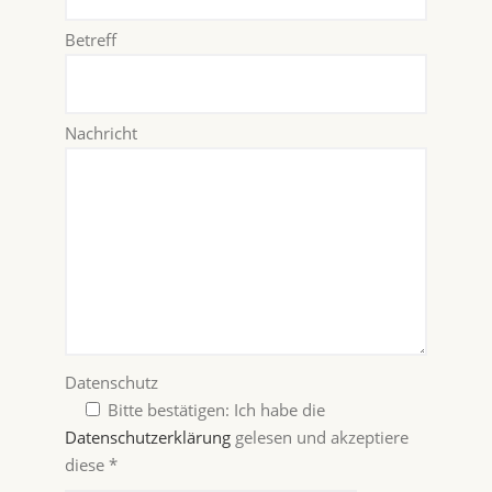
Betreff
Nachricht
Datenschutz
Bitte bestätigen:
Ich habe die
Datenschutzerklärung
gelesen und akzeptiere
diese *